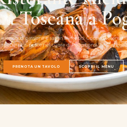
na Toscana a Po
razioni di passione e sapori autentici. Cucina toscana tr
specialità di pesce nel cuore di Poggibonsi, in Val d'Elsa.
PRENOTA UN TAVOLO
SCOPRI IL MENU