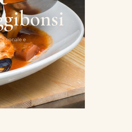
ggibonsi
adizionale e