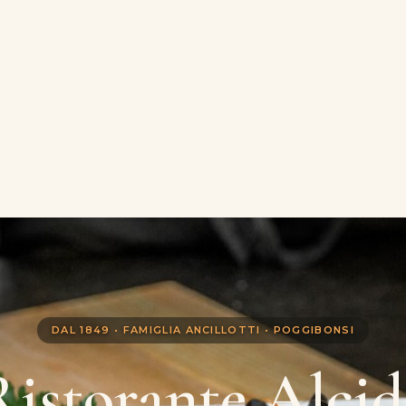
DAL 1849 • FAMIGLIA ANCILLOTTI • POGGIBONSI
Ristorante Alcid