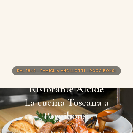
DAL 1849 • FAMIGLIA ANCILLOTTI • POGGIBONSI
Ristorante Alcide
La cucina Toscana a
Poggibonsi
Cinque generazioni di passione e sapori autentici. Cucina