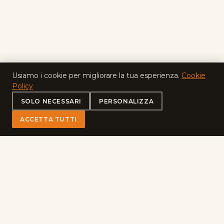
Supporto clienti
Ciao! 👋 Come posso aiutarti?
Clicca il pulsante per avviare una
conversazione su WhatsApp.
Usiamo i cookie per migliorare la tua esperienza.
Cookie
Policy
SOLO NECESSARI
PERSONALIZZA
ACCETTA TUTTI
175+
ANNI DI STORIA