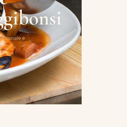
ggibonsi
adizionale e