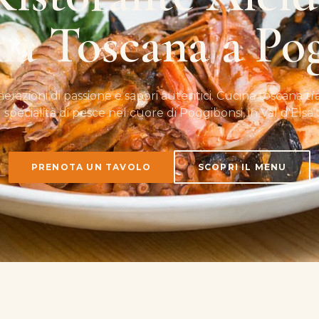
na Toscana a Po
razioni di passione e sapori autentici. Cucina toscana tr
specialità di pesce nel cuore di Poggibonsi, in Val d'Elsa.
PRENOTA UN TAVOLO
SCOPRI IL MENU