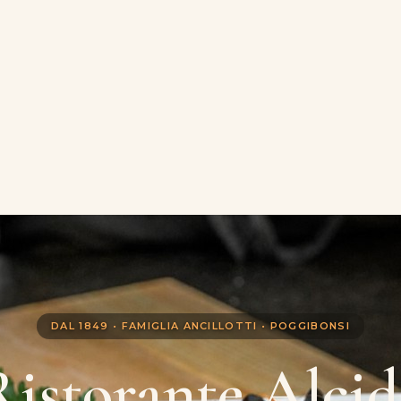
DAL 1849 • FAMIGLIA ANCILLOTTI • POGGIBONSI
Ristorante Alcid