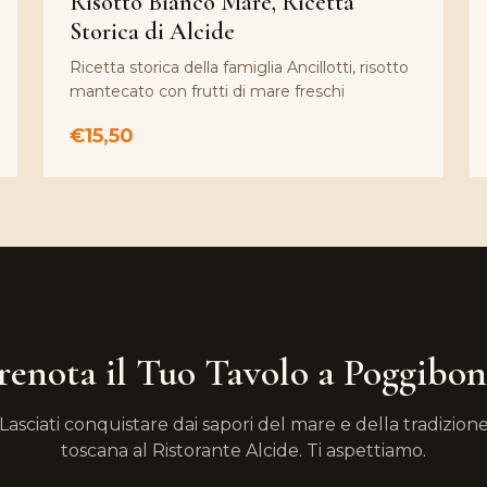
Risotto Bianco Mare, Ricetta
Storica di Alcide
Ricetta storica della famiglia Ancillotti, risotto
mantecato con frutti di mare freschi
€15,50
renota il Tuo Tavolo a Poggibon
Lasciati conquistare dai sapori del mare e della tradizion
toscana al Ristorante Alcide. Ti aspettiamo.