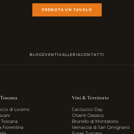
PRENOTA UN TAVOLO
BLOG
EVENTI
GALLERIA
CONTATTI
 Toscana
Vini & Territorio
ucco di Livorno
Cacciucco Day
oscani
Chianti Classico
a Toscana
Brunello di Montalcino
a Fiorentina
Vernaccia di San Gimignano
lla
Super Tuscans