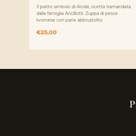
Il piatto simbolo di Alcide, ricetta tramandata
dalla famiglia Ancillotti. Zuppa di pesce
livornese con pane abbrustolito
€25,00
P