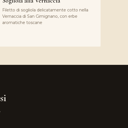
Sogliola alla Vernaccia
Filetto di sogliola delicatamente cotto nella
Vernaccia di San Gimignano, con erbe
aromatiche toscane
si
e