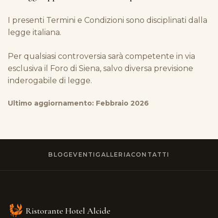
I presenti Termini e Condizioni sono disciplinati dalla
legge italiana.
Per qualsiasi controversia sarà competente in via
esclusiva il Foro di Siena, salvo diversa previsione
inderogabile di legge.
Ultimo aggiornamento: Febbraio 2026
BLOG
EVENTI
GALLERIA
CONTATTI
Ristorante Hotel Alcide