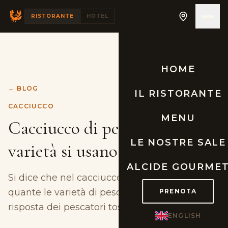
RISTORANTE
HOTEL
HOME
← BLOG
IL RISTORANTE
CACCIUCCO
MENU
Cacciucco di pesce: quante
LE NOSTRE SALE
varietà si usano davvero?
ALCIDE GOURME
Si dice che nel cacciucco ci vadano tante C
quante le varietà di pesce. È davvero così? La
PRENOTA
risposta dei pescatori toscani.
ENGLISH