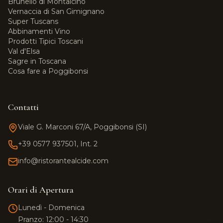
Brunello di Montalcino
Vernaccia di San Gimignano
Super Tuscans
Abbinamenti Vino
Prodotti Tipici Toscani
Val d'Elsa
Sagre in Toscana
Cosa fare a Poggibonsi
Contatti
Viale G. Marconi 67/A, Poggibonsi (SI)
+39 0577 937501, Int. 2
info@ristorantealcide.com
Team Alcide
Supporto clienti
Orari di Apertura
Ciao! 👋 Come posso aiutarti?
Lunedì - Domenica
Clicca il pulsante per avviare una
Pranzo: 12:00 - 14:30
conversazione su WhatsApp.